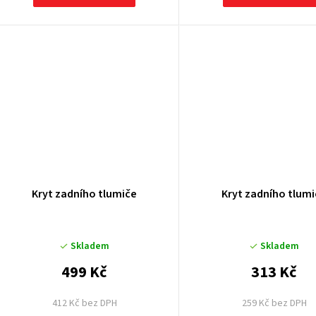
Kryt zadního tlumiče
Kryt zadního tlum
Skladem
Skladem
499 Kč
313 Kč
412 Kč bez DPH
259 Kč bez DPH