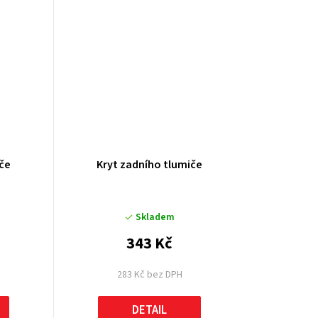
iče
Kryt zadního tlumiče
Skladem
343 Kč
283 Kč bez DPH
DETAIL