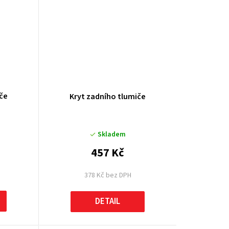
iče
Kryt zadního tlumiče
Skladem
457 Kč
378 Kč bez DPH
DETAIL