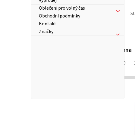
Výprodej
Oblečení pro volný čas
S
Obchodní podmínky
Kontakt
Značky
Cena
290
Kč
P
o
s