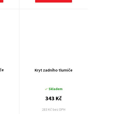
iče
Kryt zadního tlumiče
Skladem
343 Kč
283 Kč bez DPH