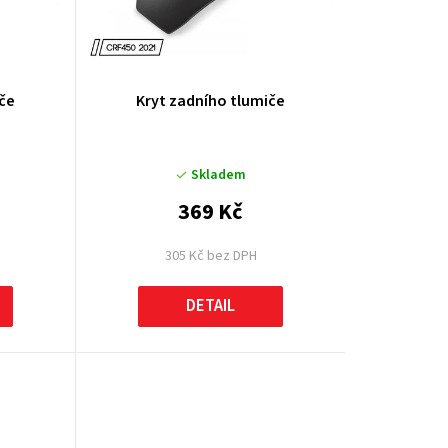
k
t
ů
iče
Kryt zadního tlumiče
Skladem
369 Kč
305 Kč bez DPH
DETAIL