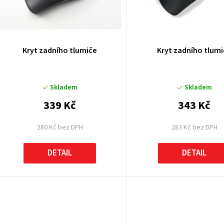
p
Kryt zadního tlumiče
Kryt zadního tlum
o
Skladem
Skladem
d
339 Kč
343 Kč
u
280 Kč bez DPH
283 Kč bez DPH
k
DETAIL
DETAIL
ů