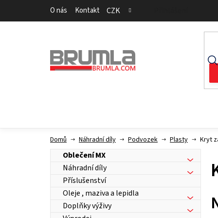
Přejít
O nás
Kontakt
CZK
Přihlášení
na
obsah
Domů
Náhradní díly
Podvozek
Plasty
Kryt z
Oblečení MX
Náhradní díly
Příslušenství
Oleje , maziva a lepidla
Doplňky výživy