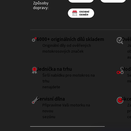
Způsoby
dopravy:
6000+ ​originálních dílů skladem
Ověř
Originální díly od ověřených
Js
motokrosových značek
ob
a
Jednička na trhu
Modi
Širší nabídku pro motokros na
Se
trhu
mí
nenajdete
Servisní dílna
Akce
Připravíme Vaši motorku na
Za
novou
p
sezónu
ce