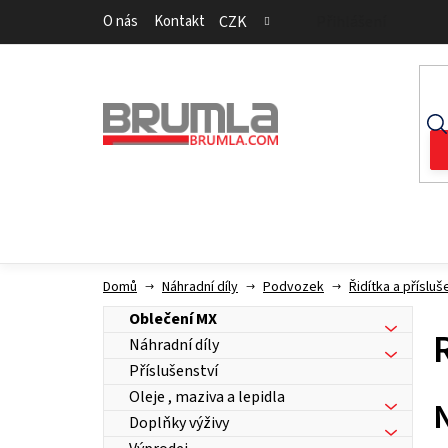
Přejít
O nás
Kontakt
CZK
Přihlášení
na
obsah
Domů
Náhradní díly
Podvozek
Řidítka a přísluš
Oblečení MX
Náhradní díly
Příslušenství
Oleje , maziva a lepidla
Doplňky výživy