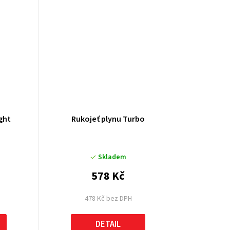
ght
Rukojeť plynu Turbo
Skladem
578 Kč
478 Kč bez DPH
DETAIL