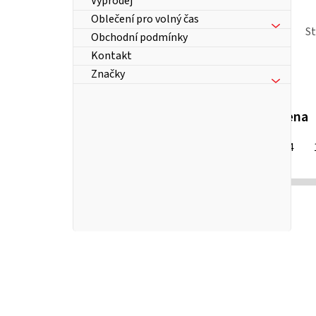
Výprodej
Oblečení pro volný čas
S
Obchodní podmínky
Kontakt
Značky
Cena
214
Kč
P
o
s