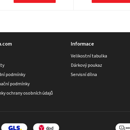
O
v
l
á
a.com
Informace
d
Velikostní tabulka
a
ty
Dárkový poukaz
c
ní podmínky
Servisní dílna
í
p
ační podmínky
r
ky ochrany osobních údajů
v
k
y
v