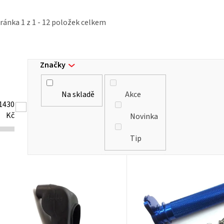
tránka
1
z
1
-
12
položek celkem
Značky
Na skladě
Akce
1430
Kč
Novinka
Tip
V
ý
p