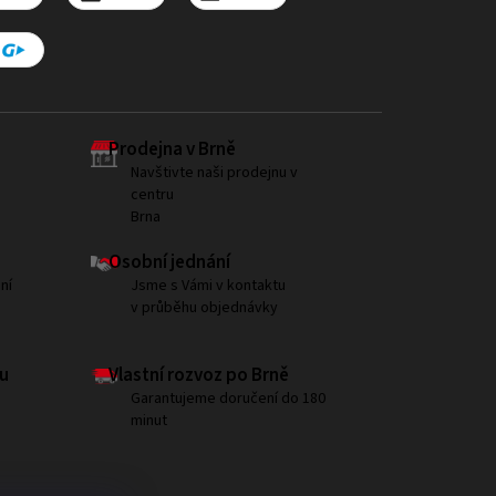
Prodejna v Brně
Navštivte naši prodejnu v
centru
Brna
Osobní jednání
ní
Jsme s Vámi v kontaktu
v průběhu objednávky
u
Vlastní rozvoz po Brně
Garantujeme doručení do 180
minut