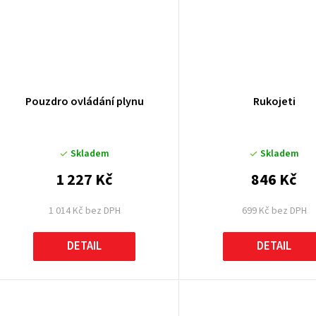
Pouzdro ovládání plynu
Rukojeti
Skladem
Skladem
1 227 Kč
846 Kč
1 014 Kč bez DPH
699 Kč bez DPH
DETAIL
DETAIL