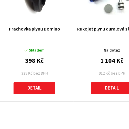
p
Prachovka plynu Domino
Rukojeť plynu duralová s
o
Skladem
Na dotaz
d
398 Kč
1 104 Kč
u
329 Kč bez DPH
912 Kč bez DPH
k
DETAIL
DETAIL
ů