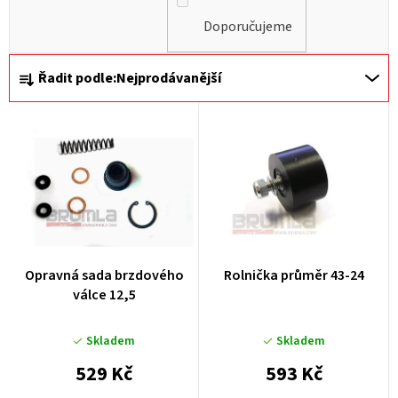
Doporučujeme
Ř
Řadit podle:
Nejprodávanější
a
z
e
n
í
p
r
Opravná sada brzdového
Rolnička průměr 43-24
o
válce 12,5
d
u
Skladem
Skladem
k
529 Kč
593 Kč
t