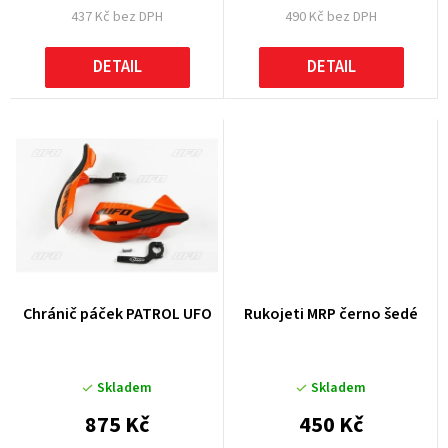
437 Kč bez DPH
490 Kč bez DPH
ů
DETAIL
DETAIL
Chránič páček PATROL UFO
Rukojeti MRP černo šedé
Skladem
Skladem
875 Kč
450 Kč