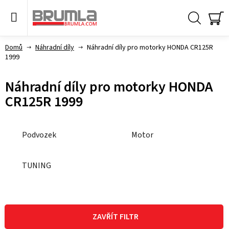
Přejít
na
obsah
Hledat
NÁ
KO
Domů
Náhradní díly
Náhradní díly pro motorky HONDA CR125R
1999
Náhradní díly pro motorky HONDA
CR125R 1999
Podvozek
Motor
TUNING
V
ý
ZAVŘÍT FILTR