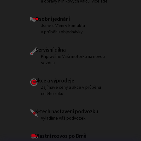
a opravy hliníkových válců. Více zde
Osobní jednání
Jsme s Vámi v kontaktu
v průběhu objednávky
Servisní dílna
Připravíme Vaši motorku na novou
sezónu
Akce a výprodeje
Zajímavé ceny a akce v průběhu
celého roku
K-tech nastavení podvozku
Vyladíme Váš podvozek
Vlastní rozvoz po Brně