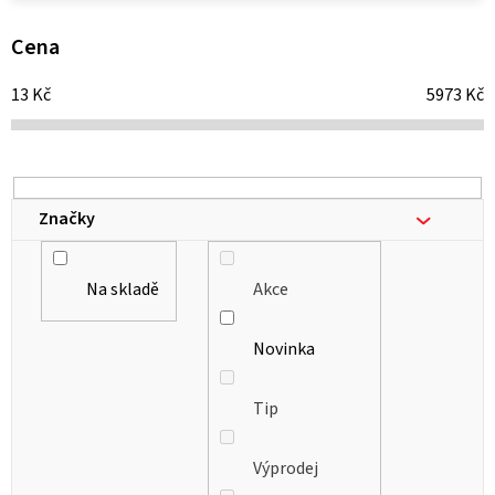
p
i
Cena
s
13
Kč
5973
Kč
p
r
o
d
Značky
u
k
Na skladě
Akce
t
ů
Novinka
Tip
Výprodej