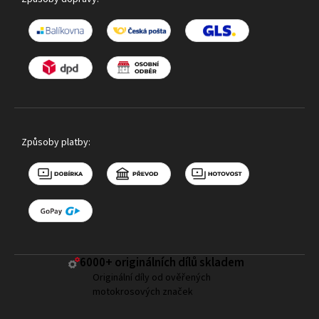
Způsoby platby:
6000+ ​originálních dílů skladem
Originální díly od ověřených
motokrosových značek