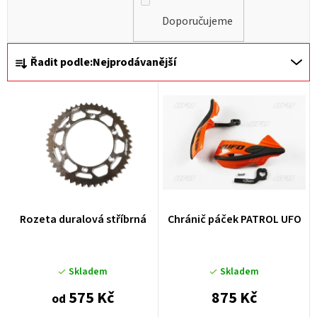
Doporučujeme
Ř
Řadit podle:
Nejprodávanější
a
z
e
n
í
p
r
Rozeta duralová stříbrná
Chránič páček PATROL UFO
o
d
u
Skladem
Skladem
k
575 Kč
875 Kč
od
t