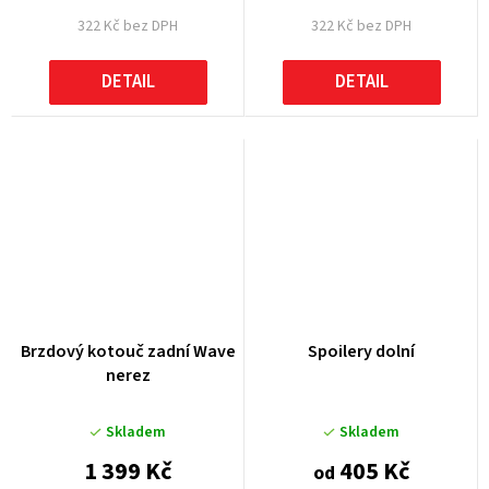
322 Kč bez DPH
322 Kč bez DPH
DETAIL
DETAIL
Brzdový kotouč zadní Wave
Spoilery dolní
nerez
Skladem
Skladem
1 399 Kč
405 Kč
od