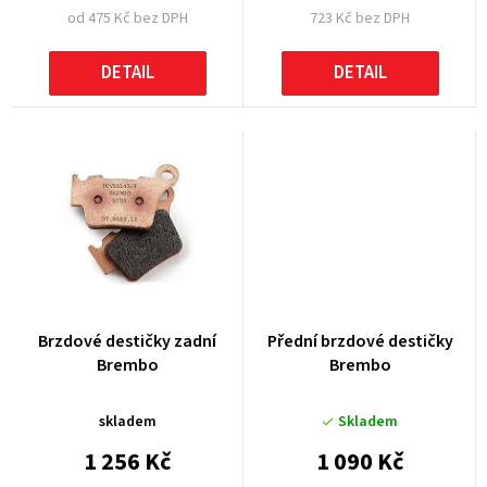
od 475 Kč bez DPH
723 Kč bez DPH
ů
DETAIL
DETAIL
Brzdové destičky zadní
Přední brzdové destičky
Brembo
Brembo
skladem
Skladem
1 256 Kč
1 090 Kč