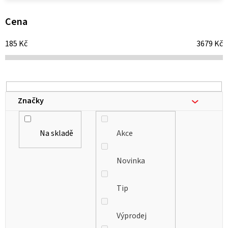
p
i
Cena
s
185
Kč
3679
Kč
p
r
o
d
Značky
u
k
Na skladě
Akce
t
ů
Novinka
Tip
Výprodej