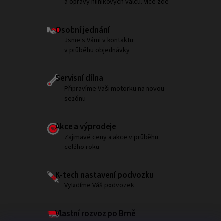
a opravy hliníkových válců. Více zde
Osobní jednání
Jsme s Vámi v kontaktu
v průběhu objednávky
Servisní dílna
Připravíme Vaši motorku na novou
sezónu
Akce a výprodeje
Zajímavé ceny a akce v průběhu
celého roku
K-tech nastavení podvozku
Vyladíme Váš podvozek
Vlastní rozvoz po Brně