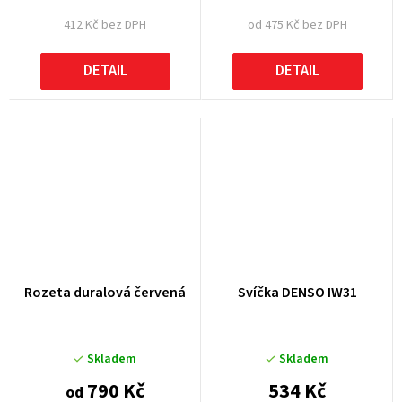
412 Kč bez DPH
od 475 Kč bez DPH
DETAIL
DETAIL
Rozeta duralová červená
Svíčka DENSO IW31
Skladem
Skladem
790 Kč
534 Kč
od