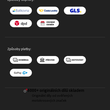
Způsoby platby:
6000+ ​originálních dílů skladem
Originální díly od ověřených
motokrosových značek