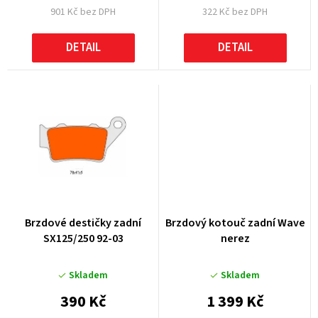
901 Kč bez DPH
322 Kč bez DPH
ů
DETAIL
DETAIL
Brzdové destičky zadní
Brzdový kotouč zadní Wave
SX125/250 92-03
nerez
Skladem
Skladem
390 Kč
1 399 Kč