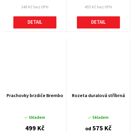
348 Kč bez DPH
455 Kč bez DPH
DETAIL
DETAIL
Prachovky brzdiče Brembo
Rozeta duralová stříbrná
Skladem
Skladem
499 Kč
575 Kč
od