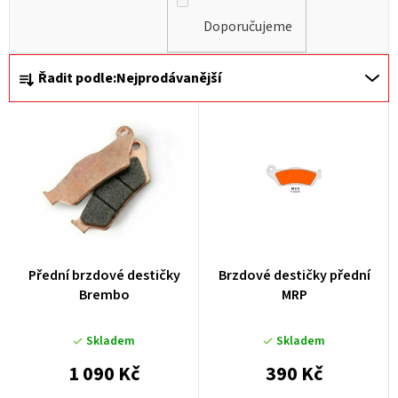
Doporučujeme
Ř
Řadit podle:
Nejprodávanější
a
z
e
n
í
p
r
Přední brzdové destičky
Brzdové destičky přední
o
Brembo
MRP
d
u
Skladem
Skladem
k
1 090 Kč
390 Kč
t