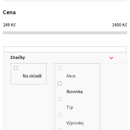
p
i
Cena
s
249
Kč
1400
Kč
p
r
o
d
Značky
u
k
Na skladě
Akce
t
ů
Novinka
Tip
Výprodej