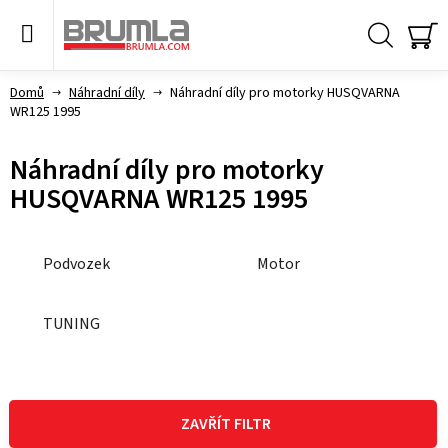
Přejít
na
obsah
Hledat
NÁ
KO
Domů
Náhradní díly
Náhradní díly pro motorky HUSQVARNA
WR125 1995
Náhradní díly pro motorky
HUSQVARNA WR125 1995
Podvozek
Motor
TUNING
V
ý
ZAVŘÍT FILTR