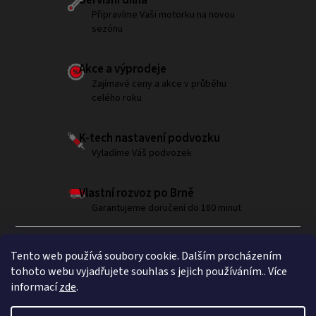
Připravíme Vaši motorku na novou
sezónu
Akce a výprodeje
Zajímavé ceny a akce v průběhu
celého roku
K-tech nastavení podvozku
Vyladíme Váš podvozek
Vlastní rozvoz po Brně
Garantujeme doručení do 180 minut
Tento web používá soubory cookie. Dalším procházením
tohoto webu vyjadřujete souhlas s jejich používáním.. Více
informací
zde
.
Sledujte nás na Instagramu