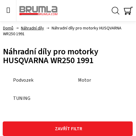
Přejít
na
obsah
Hledat
NÁ
KO
Domů
Náhradní díly
Náhradní díly pro motorky HUSQVARNA
WR250 1991
Náhradní díly pro motorky
HUSQVARNA WR250 1991
Podvozek
Motor
TUNING
V
ý
ZAVŘÍT FILTR