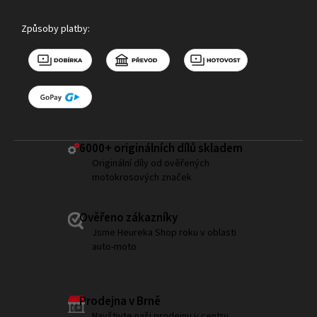
Způsoby platby:
6000+ ​originálních dílů skladem
Originální díly od ověřených
motokrosových značek
Ověřeno zákazníky
Jsme Heureka Shop roku v oblasti
auto-moto
Prodejna v Brně
Navštivte naši prodejnu v centru