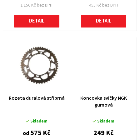
1 156 Kč bez DPH
455 Kč bez DPH
ů
DETAIL
DETAIL
Rozeta duralová stříbrná
Koncovka svíčky NGK
gumová
Skladem
Skladem
575 Kč
249 Kč
od