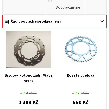
Doporučujeme
Ř
Řadit podle:
Nejprodávanější
a
z
e
n
í
p
r
Brzdový kotouč zadní Wave
Rozeta ocelová
o
nerez
d
u
Skladem
Skladem
k
1 399 Kč
550 Kč
t