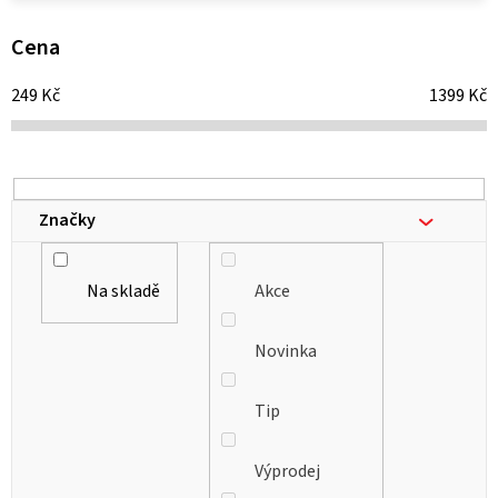
p
i
Cena
s
249
Kč
1399
Kč
p
r
o
d
Značky
u
k
Na skladě
Akce
t
ů
Novinka
Tip
Výprodej