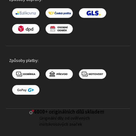
Způsoby platby:
6000+ ​originálních dílů skladem
Originální díly od ověřených
motokrosových značek