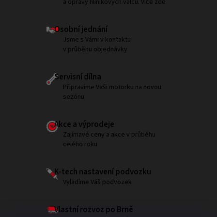
a opravy hliníkových válců. Více zde
Osobní jednání
Jsme s Vámi v kontaktu
v průběhu objednávky
Servisní dílna
Připravíme Vaši motorku na novou
sezónu
Akce a výprodeje
Zajímavé ceny a akce v průběhu
celého roku
K-tech nastavení podvozku
Vyladíme Váš podvozek
Vlastní rozvoz po Brně