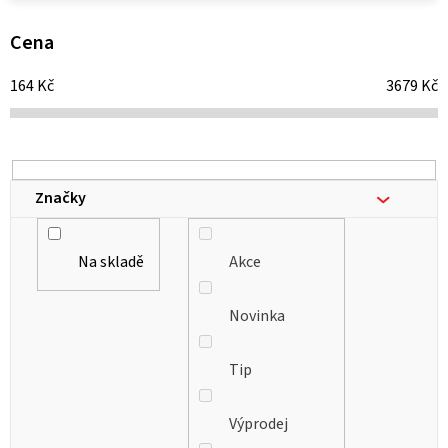
p
i
Cena
s
164
Kč
3679
Kč
p
r
o
d
Značky
u
k
Na skladě
Akce
t
ů
Novinka
Tip
Výprodej