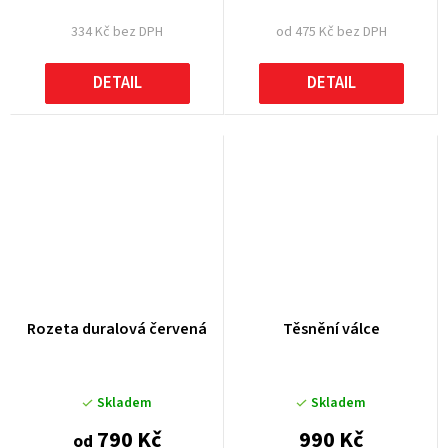
334 Kč bez DPH
od 475 Kč bez DPH
DETAIL
DETAIL
Rozeta duralová červená
Těsnění válce
Skladem
Skladem
790 Kč
990 Kč
od