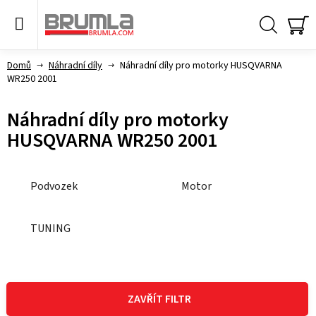
Přejít
na
obsah
Hledat
NÁ
KO
Domů
Náhradní díly
Náhradní díly pro motorky HUSQVARNA
WR250 2001
Náhradní díly pro motorky
HUSQVARNA WR250 2001
Podvozek
Motor
TUNING
V
ý
ZAVŘÍT FILTR