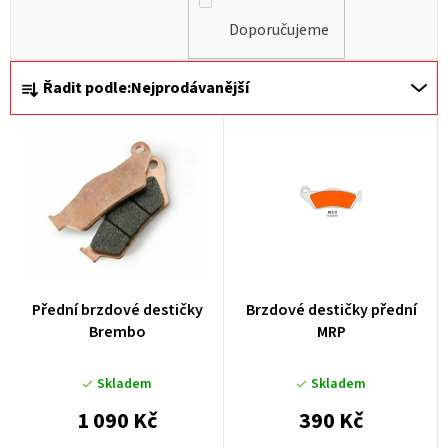
Doporučujeme
Ř
Řadit podle:
Nejprodávanější
a
z
e
n
í
p
r
Přední brzdové destičky
Brzdové destičky přední
o
Brembo
MRP
d
u
Skladem
Skladem
k
1 090 Kč
390 Kč
t