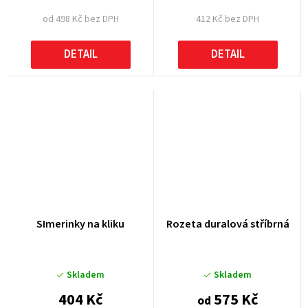
od 498 Kč bez DPH
412 Kč bez DPH
DETAIL
DETAIL
SImerinky na kliku
Rozeta duralová stříbrná
Skladem
Skladem
404 Kč
575 Kč
od