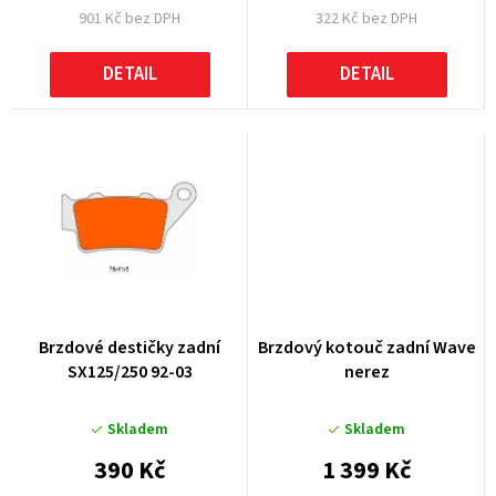
901 Kč bez DPH
322 Kč bez DPH
ů
DETAIL
DETAIL
Brzdové destičky zadní
Brzdový kotouč zadní Wave
SX125/250 92-03
nerez
Skladem
Skladem
390 Kč
1 399 Kč