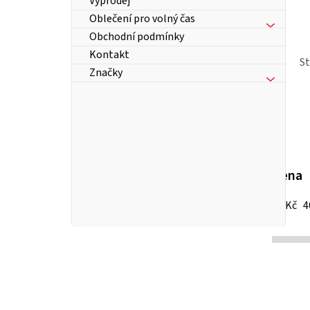
Výprodej
Oblečení pro volný čas
Obchodní podmínky
Kontakt
S
Značky
Cena
13
Kč
4
P
o
s