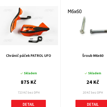
V
ý
p
p
Chránič páček PATROL UFO
Šroub M6x60
o
Skladem
Skladem
d
875 Kč
24 Kč
u
723 Kč bez DPH
20 Kč bez DPH
k
DETAIL
DETAIL