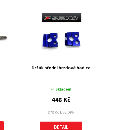
u
k
t
ů
Držák přední brzdové hadice
Skladem
448 Kč
370 Kč bez DPH
DETAIL