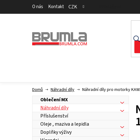
Přejít
O nás
Kontakt
CZK
Přihlášení
na
obsah
Domů
Náhradní díly
Náhradní díly pro motorky KA
Oblečení MX
Náhradní díly
Příslušenství
Oleje , maziva a lepidla
Doplňky výživy