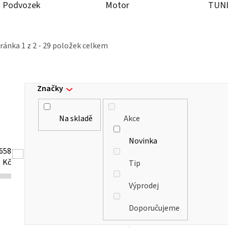
Podvozek
Motor
TUN
tránka
1
z
2
-
29
položek celkem
Značky
Na skladě
Akce
Novinka
658
Kč
Tip
Výprodej
Doporučujeme