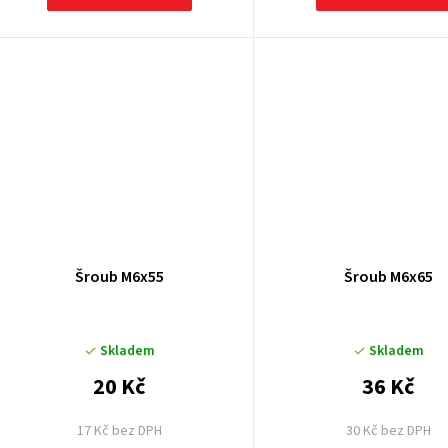
ů
Šroub M6x55
Šroub M6x65
Skladem
Skladem
20 Kč
36 Kč
17 Kč bez DPH
30 Kč bez DPH