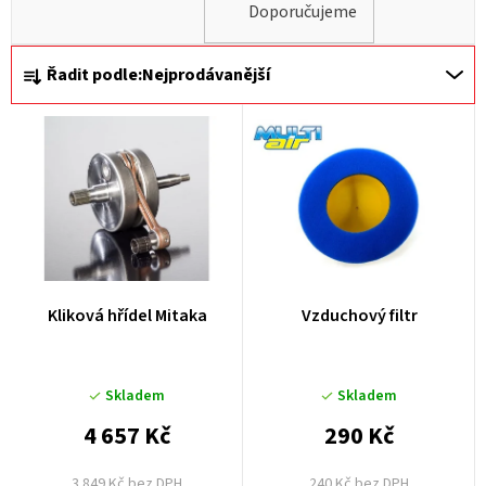
Doporučujeme
Ř
Řadit podle:
Nejprodávanější
a
z
e
n
í
p
r
Kliková hřídel Mitaka
Vzduchový filtr
o
d
u
Skladem
Skladem
k
4 657 Kč
290 Kč
t
3 849 Kč bez DPH
240 Kč bez DPH