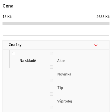
i
Cena
s
13
Kč
4658
Kč
p
r
o
d
Značky
u
k
Na skladě
Akce
t
ů
Novinka
Tip
Výprodej