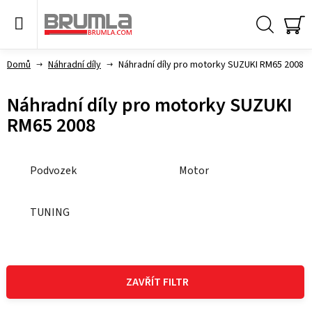
Přejít
na
obsah
Hledat
NÁ
KO
Domů
Náhradní díly
Náhradní díly pro motorky SUZUKI RM65 2008
Náhradní díly pro motorky SUZUKI
RM65 2008
Podvozek
Motor
TUNING
V
ý
ZAVŘÍT FILTR
p