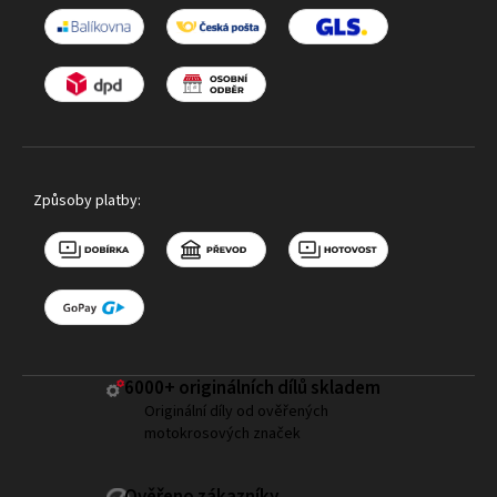
Způsoby platby:
6000+ ​originálních dílů skladem
Originální díly od ověřených
motokrosových značek