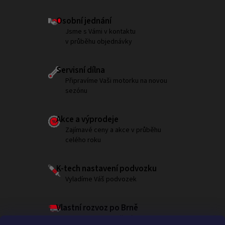
Osobní jednání
Jsme s Vámi v kontaktu
v průběhu objednávky
Servisní dílna
Připravíme Vaši motorku na novou
sezónu
Akce a výprodeje
Zajímavé ceny a akce v průběhu
celého roku
K-tech nastavení podvozku
Vyladíme Váš podvozek
Vlastní rozvoz po Brně
Garantujeme doručení do 180 minut