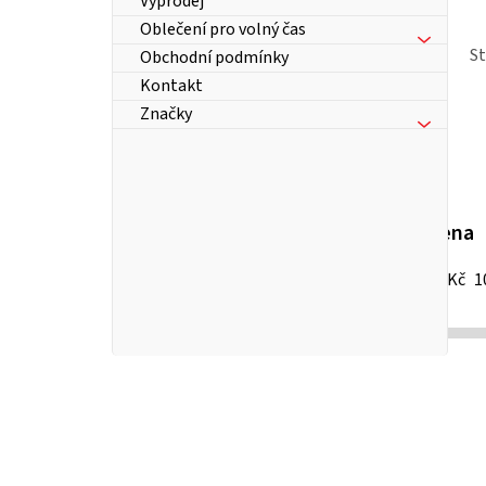
Výprodej
Oblečení pro volný čas
S
Obchodní podmínky
Kontakt
Značky
Cena
13
Kč
1
P
o
s