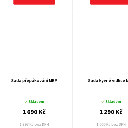
Sada přepákování MRP
Sada kyvné vidlice 
Skladem
Skladem
1 690 Kč
1 290 Kč
1 397 Kč bez DPH
1 066 Kč bez DPH