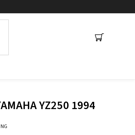
NÁKUPNÍ
KOŠÍK
 YAMAHA YZ250 1994
ING