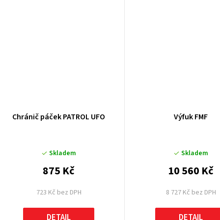
ů
Chránič páček PATROL UFO
Výfuk FMF
Skladem
Skladem
875 Kč
10 560 Kč
723 Kč bez DPH
8 727 Kč bez DPH
DETAIL
DETAIL