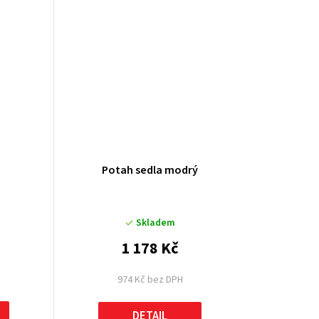
Potah sedla modrý
Skladem
1 178 Kč
974 Kč bez DPH
DETAIL