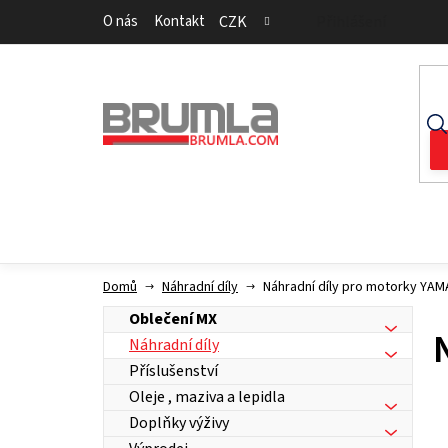
Přejít
O nás
Kontakt
CZK
Přihlášení
na
obsah
Domů
Náhradní díly
Náhradní díly pro motorky YA
Oblečení MX
Náhradní díly
Příslušenství
Oleje , maziva a lepidla
Doplňky výživy