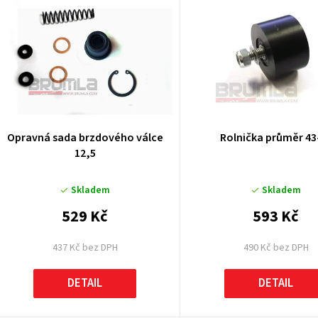
ý
p
p
Opravná sada brzdového válce
Rolnička průměr 43
12,5
o
Skladem
Skladem
d
529 Kč
593 Kč
u
437 Kč bez DPH
490 Kč bez DPH
k
DETAIL
DETAIL