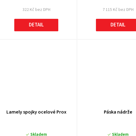
322 Kč bez DPH
7 115 Kč bez DPH
DETAIL
DETAIL
Lamely spojky ocelové Prox
Páska nádrže
Skladem
Skladem