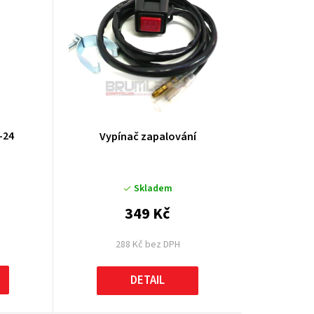
k
t
ů
-24
Vypínač zapalování
Skladem
349 Kč
288 Kč bez DPH
DETAIL