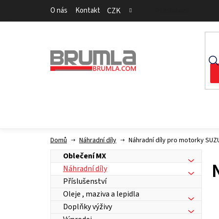
Přejít
O nás
Kontakt
CZK
Přihlášení
na
obsah
Domů
Náhradní díly
Náhradní díly pro motorky SUZ
Oblečení MX
Náhradní díly
Příslušenství
Oleje , maziva a lepidla
Doplňky výživy