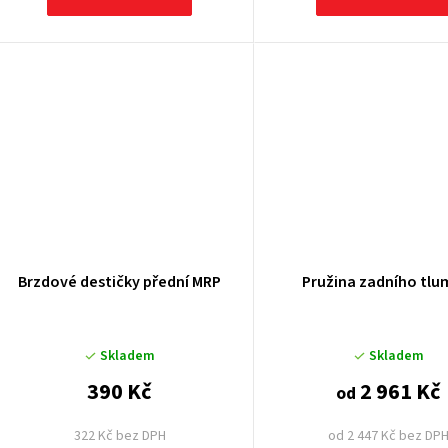
Brzdové destičky přední MRP
Pružina zadního tlu
Skladem
Skladem
390 Kč
2 961 Kč
od
322 Kč bez DPH
od 2 447 Kč bez DP