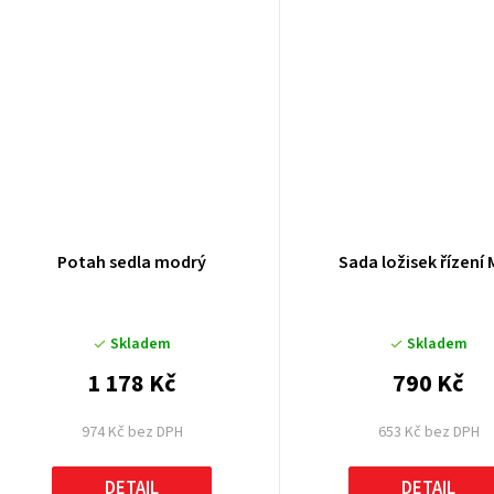
ů
Potah sedla modrý
Sada ložisek řízení
Skladem
Skladem
1 178 Kč
790 Kč
974 Kč bez DPH
653 Kč bez DPH
DETAIL
DETAIL