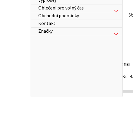
Výprodej
Oblečení pro volný čas
S
Obchodní podmínky
Kontakt
Značky
Cena
13
Kč
4
P
o
s