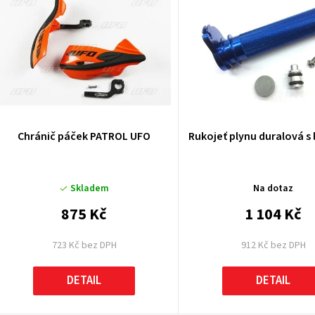
ý
p
p
Chránič páček PATROL UFO
Rukojeť plynu duralová s
o
Skladem
Na dotaz
d
875 Kč
1 104 Kč
u
723 Kč bez DPH
912 Kč bez DPH
k
DETAIL
DETAIL