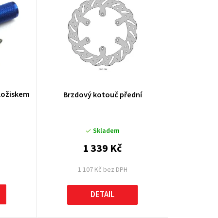
k
t
ů
 ložiskem
Brzdový kotouč přední
Skladem
1 339 Kč
1 107 Kč bez DPH
DETAIL