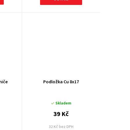
miče
Podložka Cu 8x17
Skladem
39 Kč
H
32 Kč bez DPH