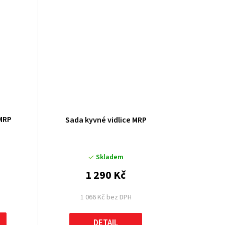
 MRP
Sada kyvné vidlice MRP
Skladem
1 290 Kč
1 066 Kč bez DPH
DETAIL