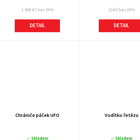
1 908 Kč bez DPH
20 Kč bez DPH
DETAIL
DETAIL
Chrániče páček UFO
Vodítko řetězu
Skladem
Skladem